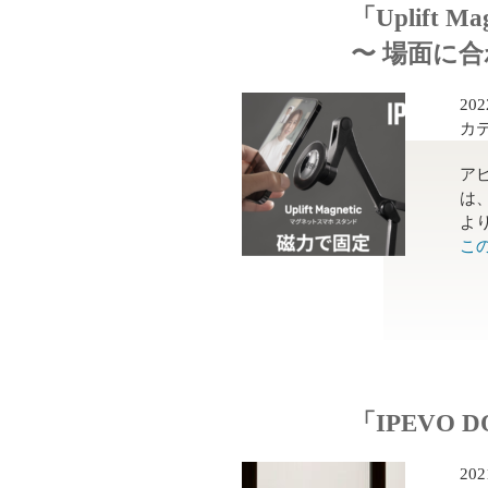
「Uplift 
〜 場面に
20
カ
ア
は、
より
こ
「IPEVO
20