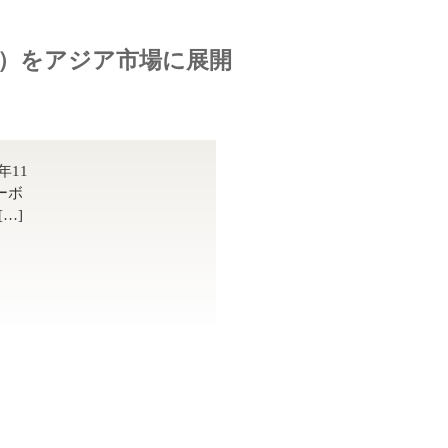
O）をアジア市場に展開
年11
ーボ
…]