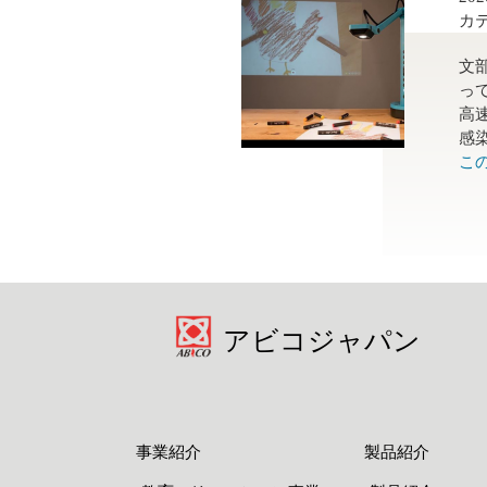
カ
文
っ
高
感染
こ
アビコジャパン
事業紹介
製品紹介