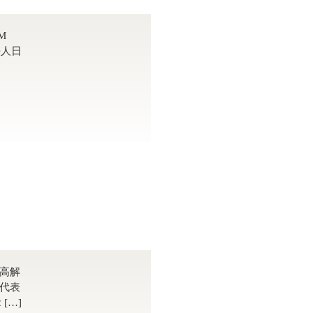
M
法人日
超高解
、代表
[…]