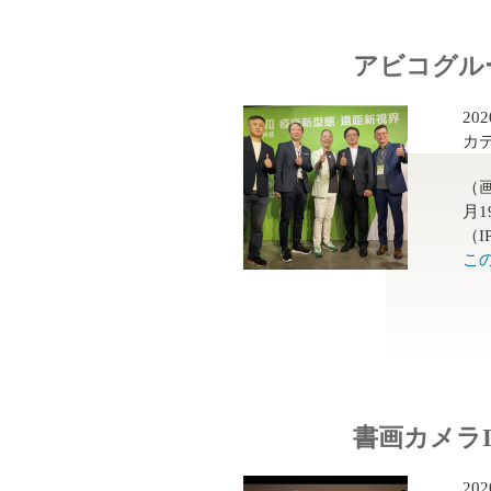
アビコグル
20
カ
（
月1
（
こ
書画カメラ
20