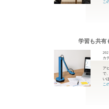
こ
学習も共有も
20
カ
ア
で
いほ
こ