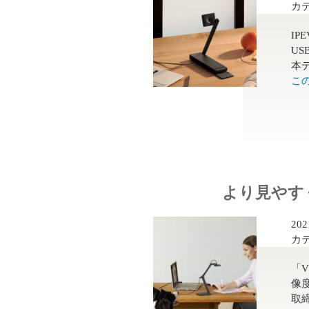
カ
IP
U
本デ
こ
より見やす
20
カ
「
像
取締