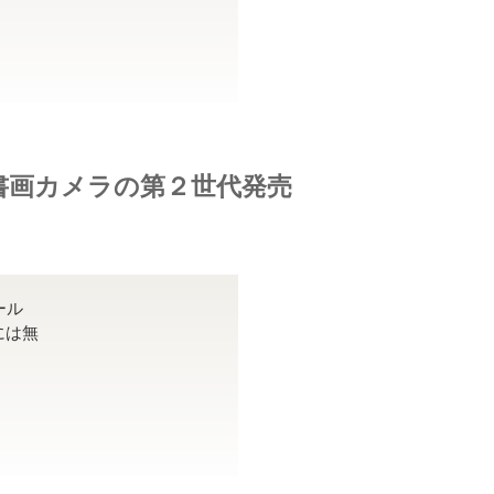
ess書画カメラの第２世代発売
ール
には無